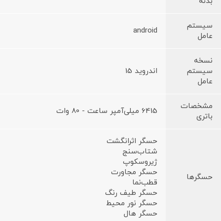
بدنه
سیستم
android
عامل
نسخه
سیستم
اندروید 15
عامل
مشخصات
6415 میلی‌آمپر ساعت - 80 وات
باتری
حسگر اثرانگشت
شتاب‌سنج
ژیروسکوپ
حسگر مجاورت
حسگرها
قطب‌نما
حسگر طیف رنگ
حسگر نور محیط
حسگر هال