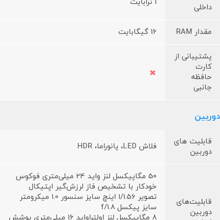
1 ترابایت
داخلی
مقدار RAM
16 گیگابایت
پشتیبانی از
کارت
حافظه
جانبی
دوربین
قابلیت های
فلاش LED، پانوراما، HDR
دوربین
50 مگاپیکسل لنز واید 24 میلی‌متری فوکوس
خودکار با تشخیص فاز لرزش‌گیر اپتیکال
تصویر 1/1.56 اینچ سایز سنسور 1.0 میکرومتر
قابلیت‌های
سایز پیکسل f/1.8
دوربین
8 مگاپیکسل لنز اولتراواید 16 میلی‌متری پوشش