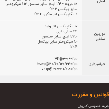
اصلی
112 درجه 1/4.0 اینچ سایز سنسور 1.12 میکرومتر
سایز پیکسل f/2.2
2 مگاپیکسل لنز ماکرو f/2.4
16 مگاپیکسل لنز واید
24 میلی‌متری
دوربین
1/3.0 اینچ سایز سنسور
سلفی
1.0 میکرومتر سایز پیکسل
f/2.4
4K@30/60fps
فیلمبرداری
1080p@30/60/120/240fps
720p@30/240/480fps
قوانین و مقررات
حریم خصوصی کاربران