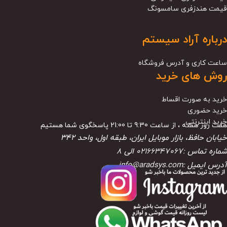
قیمت هندزفری سامسونگ
درباره آراد سیستم
ساعت کاری و آدرس فروشگاه
روش های خرید
خرید به صورت اقساط
خرید حضوری
خرید اینترنتی
هفت روز هفته ، از ساعت 9:30 تا 21:00 پاسخگوی شما هستیم
خیابان حافظ، بازار موبایل ایران، طبقه اول، واحد ۳۴۲
شماره تماس :
02166347067
الی
8
آدرس ایمیل :
info@aradsys.com