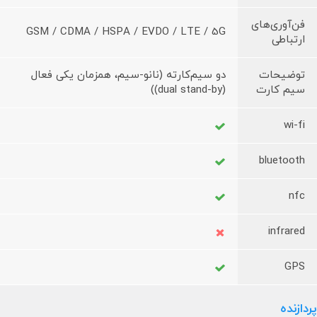
فن‌آوری‌های
GSM / CDMA / HSPA / EVDO / LTE / 5G
ارتباطی
توضیحات
دو سیم‌کارته (نانو-سیم، همزمان یکی فعال
سیم کارت
(dual stand-by))
wi-fi
bluetooth
nfc
infrared
GPS
پردازنده