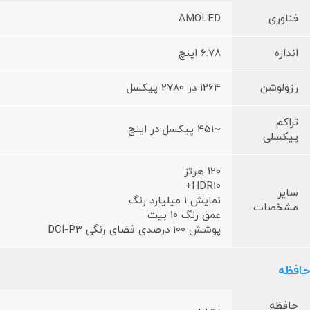
فناوری
AMOLED
اندازه
6.78 اینچ
رزولوشن
1264 در 2780 پیکسل
تراکم
~451 پیکسل در اینچ
پیکسلی
120 هرتز
HDR10+
سایر
نمایش 1 میلیارد رنگ
مشخصات
عمق رنگ 10 بیت
پوشش 100 درصدی فضای رنگی DCI-P3
حافظه
حافظه