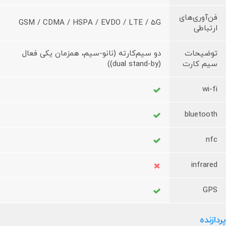
فن‌آوری‌های
GSM / CDMA / HSPA / EVDO / LTE / 5G
ارتباطی
توضیحات
دو سیم‌کارته (نانو-سیم، همزمان یکی فعال
سیم کارت
(dual stand-by))
wi-fi
bluetooth
nfc
infrared
GPS
پردازنده