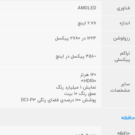
فناوری
AMOLED
اندازه
6.78 اینچ
رزولوشن
1264 در 2780 پیکسل
تراکم
~451 پیکسل در اینچ
پیکسلی
120 هرتز
HDR10+
سایر
نمایش 1 میلیارد رنگ
مشخصات
عمق رنگ 10 بیت
پوشش 100 درصدی فضای رنگی DCI-P3
حافظه
حافظه