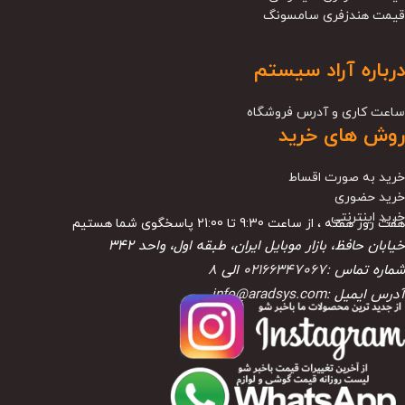
قیمت هندزفری سامسونگ
درباره آراد سیستم
ساعت کاری و آدرس فروشگاه
روش های خرید
خرید به صورت اقساط
خرید حضوری
خرید اینترنتی
هفت روز هفته ، از ساعت 9:30 تا 21:00 پاسخگوی شما هستیم
خیابان حافظ، بازار موبایل ایران، طبقه اول، واحد ۳۴۲
شماره تماس :
02166347067
الی
8
آدرس ایمیل :
info@aradsys.com