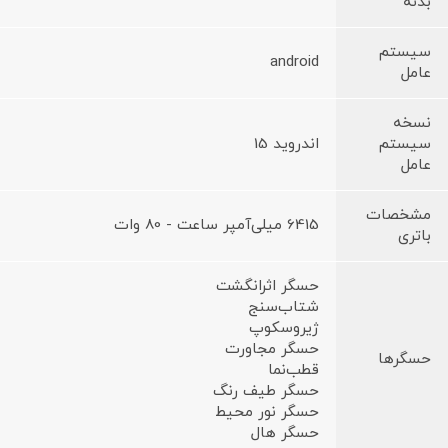
بدنه
سیستم
android
عامل
نسخه
سیستم
اندروید 15
عامل
مشخصات
6415 میلی‌آمپر ساعت - 80 وات
باتری
حسگر اثرانگشت
شتاب‌سنج
ژیروسکوپ
حسگر مجاورت
حسگرها
قطب‌نما
حسگر طیف رنگ
حسگر نور محیط
حسگر هال