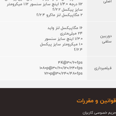
اصلی
112 درجه 1/4.0 اینچ سایز سنسور 1.12 میکرومتر
سایز پیکسل f/2.2
2 مگاپیکسل لنز ماکرو f/2.4
16 مگاپیکسل لنز واید
24 میلی‌متری
دوربین
1/3.0 اینچ سایز سنسور
سلفی
1.0 میکرومتر سایز پیکسل
f/2.4
4K@30/60fps
فیلمبرداری
1080p@30/60/120/240fps
720p@30/240/480fps
قوانین و مقررات
حریم خصوصی کاربران