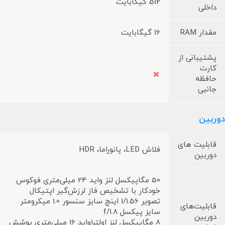
512 گیگابایت
داخلی
مقدار RAM
16 گیگابایت
پشتیبانی از
کارت
حافظه
جانبی
دوربین
قابلیت های
فلاش LED، پانوراما، HDR
دوربین
50 مگاپیکسل لنز واید 24 میلی‌متری فوکوس
خودکار با تشخیص فاز لرزش‌گیر اپتیکال
تصویر 1/1.56 اینچ سایز سنسور 1.0 میکرومتر
قابلیت‌های
سایز پیکسل f/1.8
دوربین
8 مگاپیکسل لنز اولتراواید 16 میلی‌متری پوشش