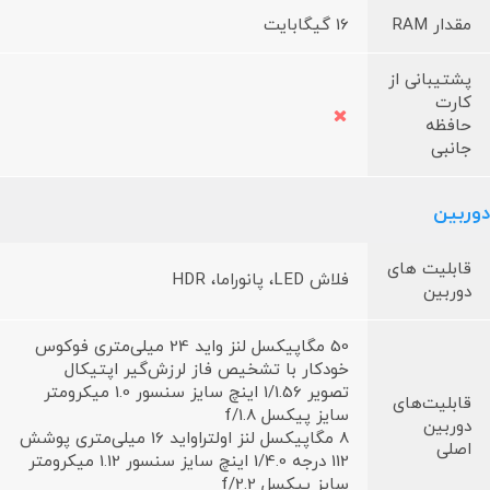
مقدار RAM
16 گیگابایت
پشتیبانی از
کارت
حافظه
جانبی
دوربین
قابلیت های
فلاش LED، پانوراما، HDR
دوربین
50 مگاپیکسل لنز واید 24 میلی‌متری فوکوس
خودکار با تشخیص فاز لرزش‌گیر اپتیکال
تصویر 1/1.56 اینچ سایز سنسور 1.0 میکرومتر
قابلیت‌های
سایز پیکسل f/1.8
دوربین
8 مگاپیکسل لنز اولتراواید 16 میلی‌متری پوشش
اصلی
112 درجه 1/4.0 اینچ سایز سنسور 1.12 میکرومتر
سایز پیکسل f/2.2