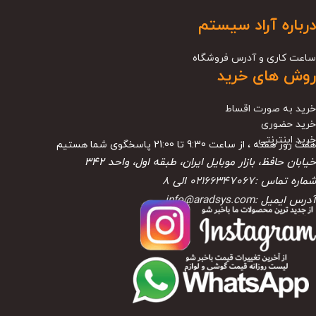
درباره آراد سیستم
ساعت کاری و آدرس فروشگاه
روش های خرید
خرید به صورت اقساط
خرید حضوری
خرید اینترنتی
هفت روز هفته ، از ساعت 9:30 تا 21:00 پاسخگوی شما هستیم
خیابان حافظ، بازار موبایل ایران، طبقه اول، واحد ۳۴۲
شماره تماس :
02166347067
الی
8
آدرس ایمیل :
info@aradsys.com