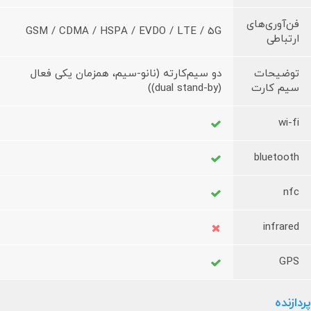
فن‌آوری‌های
GSM / CDMA / HSPA / EVDO / LTE / 5G
ارتباطی
توضیحات
دو سیم‌کارته (نانو-سیم، همزمان یکی فعال
سیم کارت
(dual stand-by))
wi-fi
bluetooth
nfc
infrared
GPS
پردازنده