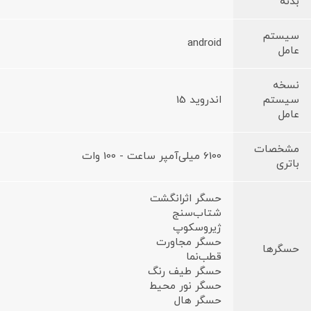
بدنه
سیستم
android
عامل
نسخه
سیستم
اندروید 15
عامل
مشخصات
6100 میلی‌آمپر ساعت - 100 وات
باتری
حسگر اثرانگشت
شتاب‌سنج
ژیروسکوپ
حسگر مجاورت
حسگرها
قطب‌نما
حسگر طیف رنگ
حسگر نور محیط
حسگر هال