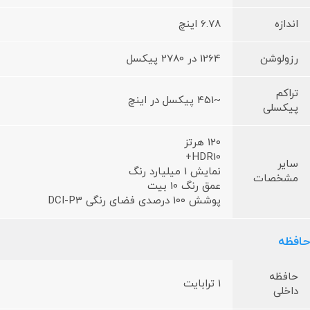
اندازه
6.78 اینچ
رزولوشن
1264 در 2780 پیکسل
تراکم
~451 پیکسل در اینچ
پیکسلی
120 هرتز
HDR10+
سایر
نمایش 1 میلیارد رنگ
مشخصات
عمق رنگ 10 بیت
پوشش 100 درصدی فضای رنگی DCI-P3
حافظه
حافظه
1 ترابایت
داخلی