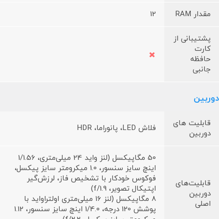
مقدار RAM
12
پشتیبانی از
کارت
حافظه
جانبی
دوربین
قابلیت های
فلاش LED، پانوراما، HDR
دوربین
50 مگاپیکسل (لنز واید 24 میلی‌متری، 1/1.56
اینچ سایز سنسور، 1.0 میکرومتر سایز پیکسل،
فوکوس خودکار با تشخیص فاز، لرزش‌گیر
قابلیت‌های
اپتیکال تصویر، f/1.9)
دوربین
8 مگاپیکسل (لنز 16 میلی‌متری اولتراواید با
اصلی
پوشش 120 درجه، 1/4.0 اینچ سایز سنسور، 1.12