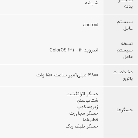
ساختار
شیشه
بدنه
سیستم
android
عامل
نسخه
سیستم
اندروید 12 - ColorOS 12.1
عامل
مشخصات
4800 میلی‌آمپر ساعت-150 وات
باتری
حسگر اثرانگشت
شتاب‌سنج
ژیروسکوپ
حسگرها
حسگر مجاورت
قطب‌نما
حسگر طیف رنگ