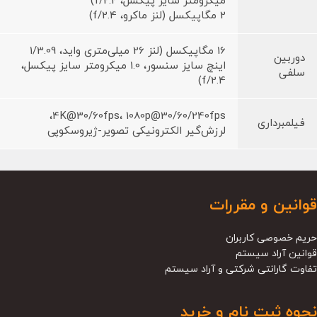
میکرومتر سایز پیکسل، f/2.2)
2 مگاپیکسل (لنز ماکرو، f/2.4)
16 مگاپیکسل (لنز 26 میلی‌متری واید، 1/3.09
دوربین
اینچ سایز سنسور، 1.0 میکرومتر سایز پیکسل،
سلفی
f/2.4)
4K@30/60fps، 1080p@30/60/240fps،
فیلمبرداری
لرزش‌گیر الکترونیکی تصویر-ژیروسکوپی
قوانین و مقررات
حریم خصوصی کاربران
قوانین آراد سیستم
تفاوت گارانتی شرکتی و آراد سیستم
نحوه ثبت نام و خرید