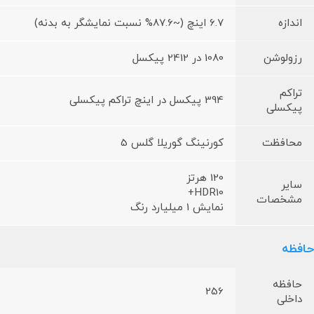
اندازه
6.7 اینچ (~87.6% نسبت نمایشگر به بدنه)
رزولوشن
1080 در 2412 پیکسل
تراکم
394 پیکسل در اینچ تراکم پیکسلی
پیکسلی
محافظت
کورنینگ گوریلا گلس 5
120 هرتز
سایر
HDR10+
مشخصات
نمایش 1 میلیارد رنگ
حافظه
حافظه
256
داخلی