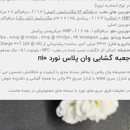
در نوع اتحادیه اروپا)
دوربین های عقب:
دیافراگم 64 مگاپیکسلی (اصلی)
f / 1.7 ، دیافراگم 0.7 میکرومتر با دیافراگم AF +
2MP (ماکرو)
+
f / 2.4 ، پیکسل 1.75 μm + 2
مگاپیکسل (تک رنگ)
دوربین اصلی
دوربین جلو:
دیافراگم 16MP ، f / 2.05 ، 1 میکرومتر پیکسل
ضبط ویدئو:
عقب:
4K @ 30fps ، 1080p @ 120fps ، 720p @ 240fps ، 4K timelapse ؛
باتری و شارژ:
4300 میلی آمپر ساعت؛ پشتیبانی از OnePlus Warp Charge 30T (5V @ 6A)
متفرقه:
اسکنر اثر انگشت نصب شده در عقب ؛ NFC ؛ بلوتوث 5.1 ؛ جک هدفون 3.5 میلی متری
جعبه گشایی وان پلاس نورد n10
ما همیشه وان پلاس را بخاطر بسته بندی با کیفیت و خلاقانش تحسین می کنی
و شارژر سری warp با شارژ سریع 30 واتی به همراه گوشی و دفترچه خوش آمد گویی و راهنما یه همراه برچسب های وان پلاس عرضه شده.
در حقیقت فرق سری های نورد با نسخه های معمولیش در جعبه هاست.