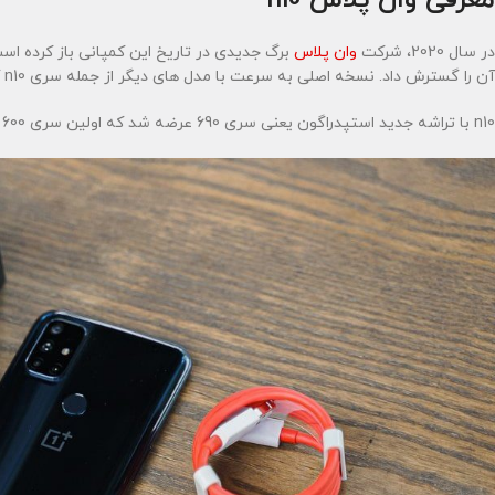
در سال 2020، شرکت
وان پلاس
برگ جدیدی در تاریخ این کمپانی باز کرده است
آن را گسترش داد. نسخه اصلی به سرعت با مدل های دیگر از جمله سری n10 که در دست بررسی ماست منتشر شد.
n10 با تراشه جدید استپدراگون یعنی سری 690 عرضه شد که اولین سری 600 با پشتیبانی نسل پنجم ارتباطات یعنی 5G عرضه شد.