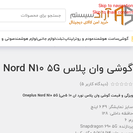
Skip to navigation
Skip to main content
گوشی
ساعت هوشمند
مودم و روتر
لپتاپ
تبلت
لوازم جانبی
لوازم هوشمند
صوتی و 
خانه
/
گوشی
/
گوشی وان پلاس
/
گوشی وان پلاس Oneplus Nord N10 5G حافظه 128 و رم 6
گوشی وان پلاس Oneplus Nord N10 5G حافظه 128 و رم 6
(دیدگاه کاربر
5
)
ویزگی و قیمت گوشی وان پلاس نورد ان 10 5جی| Oneplus Nord N10 5G
سایز نمایشگر: 6.49 اینچ
حافظه داخلی: 128
رم: 6
پردازنده: Snapdragon 690 5G