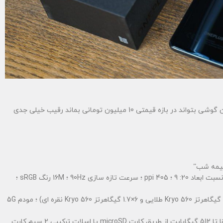
جای خالی وان پلاس نورد n10 در میان میان رده های در ایران خالی بود. اگر این گوشی بتواند در بازه قیمتی 10 میلیون تومانی بماند رقیب خیلی جدی
6.49 اینچ IPS LCD ؛ FHD + 1080 x 2400 px ، نسبت ابعاد 20: 9 ؛ 405 ppi ؛ سرعت تازه سازی 90Hz ؛ 16M رنگ sRGB ؛
Qualcomm SM6350 Snapdragon 690؛ هشت هسته ای (2×2.0 گیگاهرتز Kryo 560 طلایی و 6×1.7 گیگاهرتز Kryo 560 نقره ای) ؛ مودم 5G
6 گیگابایت RAM LPDDR4x RAM + 128 گیگابایت UFS 2.1 (قابل ارتقا تا 512 گیگابایت از طریق کارت microSD یا اسلات ترکیبی 2 سیم کارت