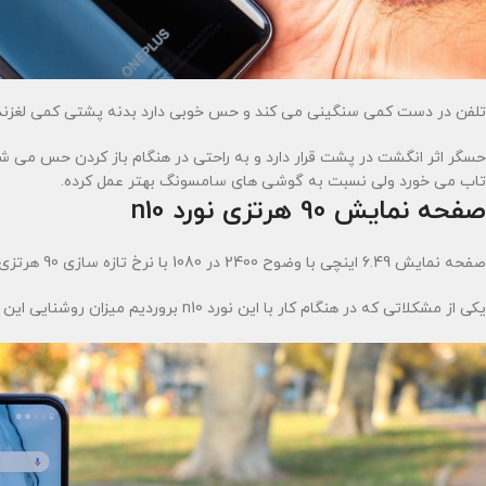
تلفن در دست کمی سنگینی می کند و حس خوبی دارد بدنه پشتی کمی لغزنده
حسگر اثر انگشت در پشت قرار دارد و به راحتی در هنگام باز کردن حس می
تاب می خورد ولی نسبت به گوشی های سامسونگ بهتر عمل کرده.
صفحه نمایش 90 هرتزی نورد n10
صفحه نمایش 6.49 اینچی با وضوح 2400 در 1080 با نرخ تازه سازی 90 هرتزی خوب است ولی وجود نمایش lcd مقداری تو ذوق می زند.
یکی از مشکلاتی که در هنگام کار با این نورد n10 بروردیم میزان روشنایی این گوشی است که مقداری نا امید کننده است.