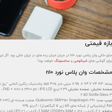
بازه قیمتی
برای گوشی های
شیائومی
و
سامسونگ
خواهد بود!
مشخصات وان پلاس نورد n10
بدنه:
163 74 74.7 8. 8.95 میلی متر 405 ppi؛ پلاستیک رنگین کمانی “یخ نیمه شب”
صفحه نمایش: صفحه نمایش
2.5D Gorilla Glass 3
چیپ ست:
X51 ​​(پشتیبانی از شبکه های 5G زیر 5 گیگاهرتز) ؛ آدرنو 619L
حافظه: