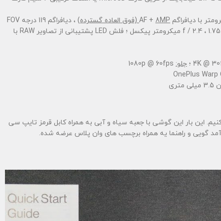
8MP (فوق العاده گسترده)
، دیافراگم 119 درجه FOV
دیافراگم f / 2.4 ، 1.75 میکرومتر پیکسل ؛ فلش LED پشتیبانی از تصاویر RAW با
جلو:
1080p @ 60fps
م. این بار این گوشی با جعبه سیاه و آبی به همراه کابل قرمز تایپ سی