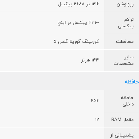
رزولوشن
1216 در 2688 پیکسل
تراکم
~431 پیکسل در اینچ
پیکسلی
محافظت
کورنینگ گوریلا گلس 5
سایر
144 هرتز
مشخصات
حافظه
حافظه
256
داخلی
مقدار RAM
12
پشتیبانی از