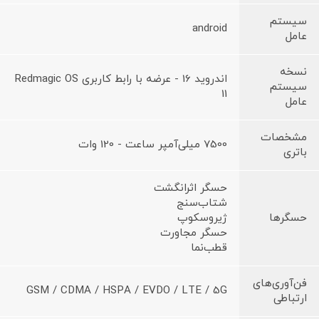
سیستم
android
عامل
نسخه
اندروید 16 - عرضه با رابط کاربری Redmagic OS
سیستم
11
عامل
مشخصات
7500 میلی‌آمپر ساعت - 120 وات
باتری
حسگر اثرانگشت
شتاب‌سنج
حسگرها
ژیروسکوپ
حسگر مجاورت
قطب‌نما
فن‌آوری‌های
GSM / CDMA / HSPA / EVDO / LTE / 5G
ارتباطی