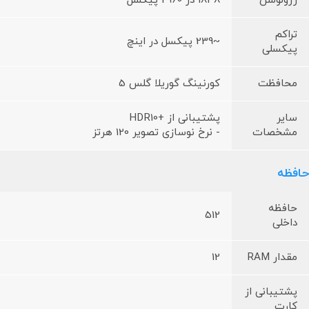
رزولوشن
1848 در 2960 پیکسل
تراکم
~239 پیکسل در اینچ
پیکسلی
محافظت
کورنینگ گوریلا گلس 5
سایر
پشتیبانی از +HDR10
مشخصات
- نرخ نوسازی تصویر 120 هرتز
حافظه
حافظه
512
داخلی
مقدار RAM
12
پشتیبانی از
کارت