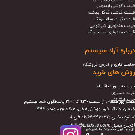
قیمت گوشی ایسوس
قیمت گوشی گوگل پیکسل
قیمت تبلت سامسونگ
قیمت هندزفری شیائومی
قیمت هندزفری سامسونگ
درباره آراد سیستم
ساعت کاری و آدرس فروشگاه
روش های خرید
خرید به صورت اقساط
خرید حضوری
خرید اینترنتی
هفت روز هفته ، از ساعت 9:30 تا 21:00 پاسخگوی شما هستیم
خیابان حافظ، بازار موبایل ایران، طبقه اول، واحد ۳۴۲
شماره تماس :
02166347067
الی
8
آدرس ایمیل :
info@aradsys.com