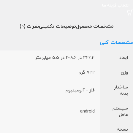
انتخاب گزینه ها
مشخصات محصول
توضیحات تکمیلی
نظرات (0)
مشخصات کلی
ابعاد
326.4 در 208.6 در 5.5 میلی‌متر
وزن
732 گرم
ساختار
فلز - آلومینیوم
بدنه
سیستم
android
عامل
نسخه