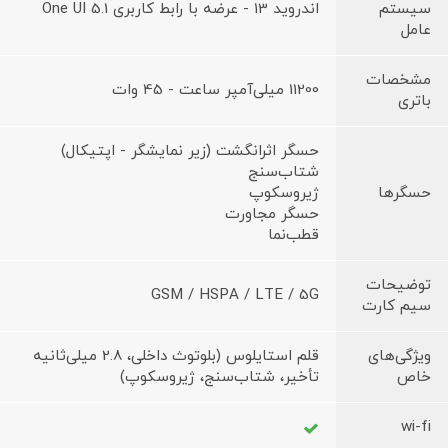
سیستم
اندروید 13 - عرضه با رابط کاربری One UI 5.1
عامل
مشخصات
11200 میلی‌آمپر ساعت - 45 وات
باتری
حسگر اثرانگشت (زیر نمایشگر - اپتیکال)
شتاب‌سنج
حسگرها
ژیروسکوپ
حسگر مجاورت
قطب‌نما
توضیحات
GSM / HSPA / LTE / 5G
سیم کارت
ویژگی‌های
قلم استایلوس (بلوتوث داخلی، 2.8 میلی‌ثانیه
خاص
تأخیر، شتاب‌سنج، ژیروسکوپ)
wi-fi