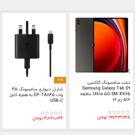
-10%
تبلت سامسونگ گلکسی
Samsung Galaxy Tab S9
شارژر دیواری سامسونگ 45
Ultra 5G SM-X916b حافظه
وات EP-TA845 به همراه کابل
512 رم 12
USB-C
۱۹۹,۳۶۴,۶۴۵
تومان
۳,۸۷۰,۰۳۲
تومان