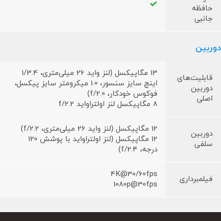
حافظه
جانبی
دوربین
13 مگاپیکسل (لنز واید 26 میلی‌متری، 1/3.4
قابلیت‌های
اینچ سایز سنسور، 1.0 میکرومتر سایز پیکسل،
دوربین
فوکوس خودکار، f/2.0)
اصلی
8 مگاپیکسل لنز اولتراواید f/2.2
12 مگاپیکسل (لنز واید 26 میلی‌متری، f/2.2)
دوربین
12 مگاپیکسل (لنز اولتراواید با پوشش 120
سلفی
درجه، f/2.4)
4K@30/60fps
فیلمبرداری
1080p@30fps