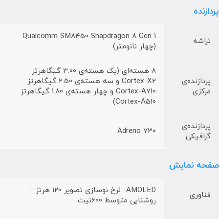
پردازنده
Qualcomm SM8450 Snapdragon 8 Gen 1
تراشه
(چهار نانومتر)
8 هسته‌ای (یک هسته‌ی 3.00 گیگاهرتز
پردازنده‌ی
Cortex-X2 و سه هسته‌ی 2.50 گیگاهرتز
مرکزی
Cortex-A710 و چهار هسته‌ی 1.80 گیگاهرتز
Cortex-A510)
پردازنده‌ی
Adreno 730
گرافیکی
صفحه نمایش
AMOLED- نرخ نوسازی تصویر 120 هرتز -
فناوری
روشنایی متوسط 600نیت