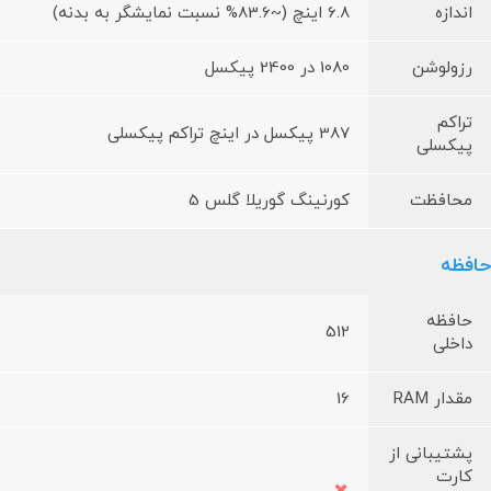
اندازه
6.8 اینچ (~83.6% نسبت نمایشگر به بدنه)
رزولوشن
1080 در 2400 پیکسل
تراکم
387 پیکسل در اینچ تراکم پیکسلی
پیکسلی
محافظت
کورنینگ گوریلا گلس 5
حافظه
حافظه
512
داخلی
مقدار RAM
16
پشتیبانی از
کارت