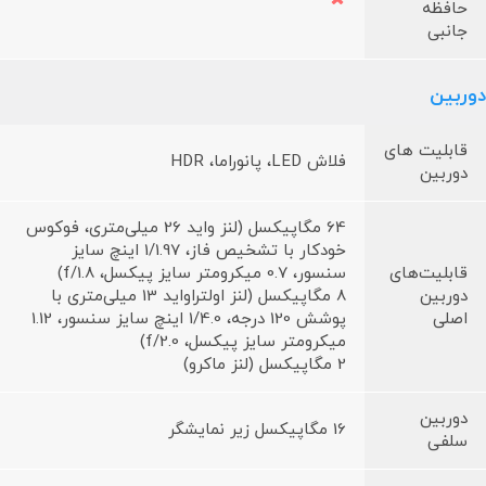
حافظه
جانبی
دوربین
قابلیت های
فلاش LED، پانوراما، HDR
دوربین
64 مگاپیکسل (لنز واید 26 میلی‌متری، فوکوس
خودکار با تشخیص فاز، 1/1.97 اینچ سایز
قابلیت‌های
سنسور، 0.7 میکرومتر سایز پیکسل، f/1.8)
دوربین
8 مگاپیکسل (لنز اولتراواید 13 میلی‌متری با
اصلی
پوشش 120 درجه، 1/4.0 اینچ سایز سنسور، 1.12
میکرومتر سایز پیکسل، f/2.0)
2 مگاپیکسل (لنز ماکرو)
دوربین
16 مگاپیکسل زیر نمایشگر
سلفی