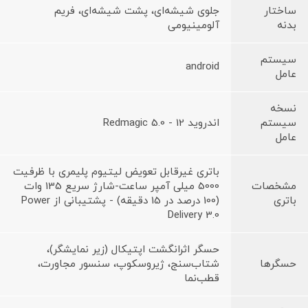
ساختار
جلوی شیشه‌ای، پشت شیشه‌ای، فریم
بدنه
آلومینیومی
سیستم
android
عامل
نسخه
سیستم
اندروید 12 - Redmagic 5.0
عامل
باتری غیرقابل تعویض لیتیوم پلیمری با ظرفیت
مشخصات
5000 میلی آمپر ساعت-شارژ سریع 135 وات
باتری
(100 درصد در 15 دقیقه) - پشتیبانی از Power
Delivery 3.0
حسگر اثرانگشت اپتیکال (زیر نمایشگر)،
حسگرها
شتاب‌سنج، ژیروسکوپ، سنسور مجاورت،
قطب‌نما