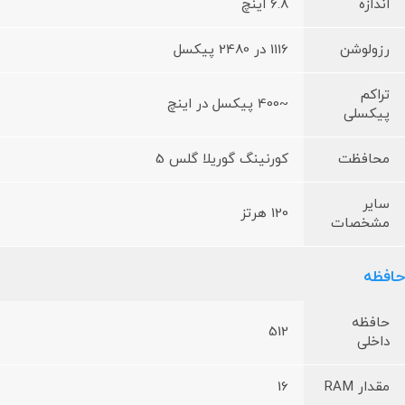
اندازه
6.8 اینچ
رزولوشن
1116 در 2480 پیکسل
تراکم
~400 پیکسل در اینچ
پیکسلی
محافظت
کورنینگ گوریلا گلس 5
سایر
120 هرتز
مشخصات
حافظه
حافظه
512
داخلی
مقدار RAM
16