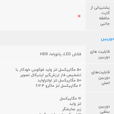
پشتیبانی از
کارت
حافظه
جانبی
دوربین
قابلیت های
فلاش LED، پانوراما، HDR
دوربین
50 مگاپیکسل لنز واید فوکوس خودکار با
قابلیت‌های
تشخیص فاز لرزش‌گیر اپتیکال تصویر
دوربین
50 مگاپیکسل لنز اولتراواید
اصلی
2 مگاپیکسل لنز ماکرو f/2.4
16 مگاپیکسل
لنز واید
دوربین
زیر نمایشگر
سلفی