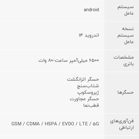
سیستم
android
عامل
نسخه
سیستم
اندروید 14
عامل
مشخصات
6500 میلی‌آمپر ساعت-80 وات
باتری
حسگر اثرانگشت
شتاب‌سنج
حسگرها
ژیروسکوپ
حسگر مجاورت
قطب‌نما
فن‌آوری‌های
GSM / CDMA / HSPA / EVDO / LTE / 5G
ارتباطی