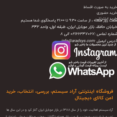
خرید به صورت اقساط
خرید حضوری
خرید اینترنتی
هفت روز هفته ، از ساعت 9:30 تا 21:00 پاسخگوی شما هستیم
خیابان حافظ، بازار موبایل ایران، طبقه اول، واحد ۳۴۲
شماره تماس :
02166347067
الی
8
آدرس ایمیل :
info@aradsys.com
فروشگاه اینترنتی آراد سیستم، بررسی، انتخاب، خرید
امن کالای دیجیتال
آرادسیستم فعالیت خود را از سال 1388 در بازار موبایل ایران آغاز کرد و در این سال ها
تجربه، با پایبندی به بهترین قیمت بازار همراه با گارانتی معتبر، صداقت و جلب اعتماد از