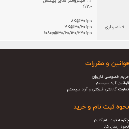
1.12 میکرومتر سایز پیکسل
f/2.0
8K@30fps
فیلمبرداری
4K@30/60fps
1080p@30/60/120/240fps
قوانین و مقررات
حریم خصوصی کاربران
قوانین آراد سیستم
تفاوت گارانتی شرکتی و آراد سیستم
نحوه ثبت نام و خرید
چگونه ثبت نام کنیم
نحوه ارسال کالا